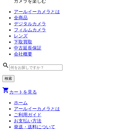
カメラを楽しむ
アールイーカメラとは
全商品
デジタル
カメラ
フィルム
カメラ
レンズ
下取買取
中古
延長保証
会社
概要
search
shopping_cart
カートを見る
ホーム
アールイーカメラとは
ご利用ガイド
お支払い方法
発送・送料について