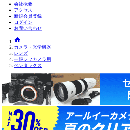
会社概要
アクセス
新規会員登録
ログイン
お問い合わせ
home
カメラ・光学機器
レンズ
一眼レフカメラ用
ペンタックス