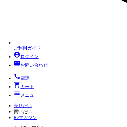
ご利用ガイド
account_circle
ログイン
mail
お問い合わせ
local_phone
電話
shopping_cart
カート
menu
メニュー
売りたい
買いたい
Reマガジン