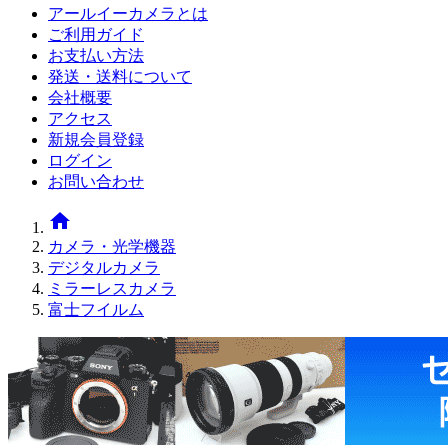
アールイーカメラとは
ご利用ガイド
お支払い方法
発送・送料について
会社概要
アクセス
新規会員登録
ログイン
お問い合わせ
home
カメラ・光学機器
デジタルカメラ
ミラーレスカメラ
富士フイルム