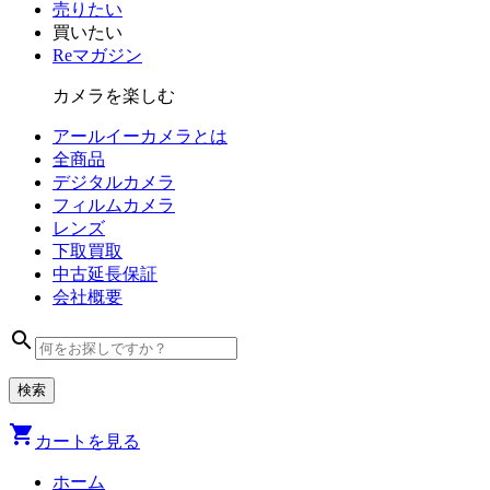
売りたい
買いたい
Reマガジン
カメラを楽しむ
アールイーカメラとは
全商品
デジタル
カメラ
フィルム
カメラ
レンズ
下取買取
中古
延長保証
会社
概要
search
shopping_cart
カートを見る
ホーム