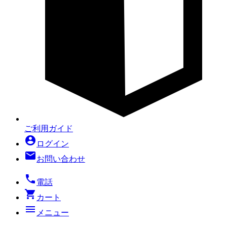
ご利用ガイド
account_circle
ログイン
mail
お問い合わせ
local_phone
電話
shopping_cart
カート
menu
メニュー