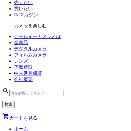
売りたい
買いたい
Reマガジン
カメラを楽しむ
アールイーカメラとは
全商品
デジタル
カメラ
フィルム
カメラ
レンズ
下取買取
中古
延長保証
会社
概要
search
shopping_cart
カートを見る
ホーム