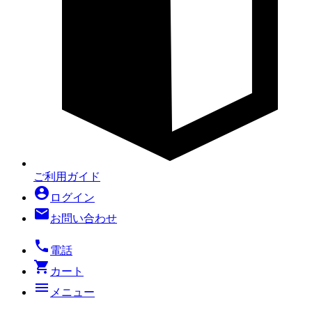
ご利用ガイド
account_circle
ログイン
mail
お問い合わせ
local_phone
電話
shopping_cart
カート
menu
メニュー