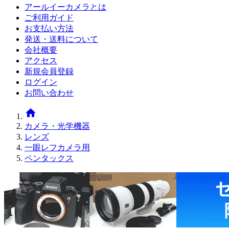
アールイーカメラとは
ご利用ガイド
お支払い方法
発送・送料について
会社概要
アクセス
新規会員登録
ログイン
お問い合わせ
home
カメラ・光学機器
レンズ
一眼レフカメラ用
ペンタックス