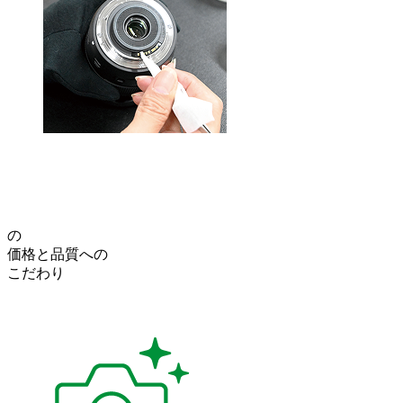
の
価格
と
品質
への
こだわり