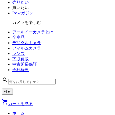
売りたい
買いたい
Reマガジン
カメラを楽しむ
アールイーカメラとは
全商品
デジタル
カメラ
フィルム
カメラ
レンズ
下取買取
中古
延長保証
会社
概要
search
shopping_cart
カートを見る
ホーム