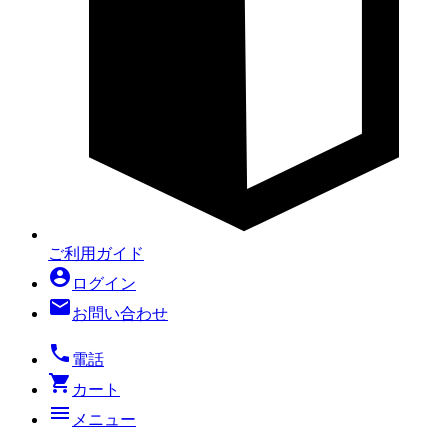
ご利用ガイド
account_circle
ログイン
mail
お問い合わせ
local_phone
電話
shopping_cart
カート
menu
メニュー