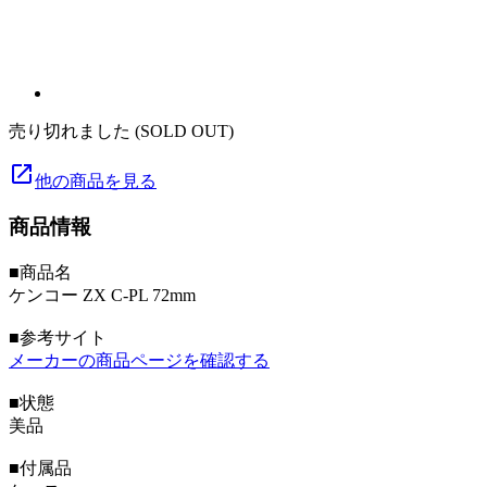
売り切れました (SOLD OUT)
launch
他の商品を見る
商品情報
■商品名
ケンコー ZX C-PL 72mm
■参考サイト
メーカーの商品ページを確認する
■状態
美品
■付属品