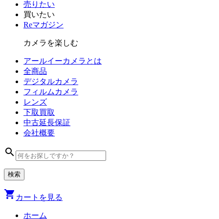
売りたい
買いたい
Reマガジン
カメラを楽しむ
アールイーカメラとは
全商品
デジタル
カメラ
フィルム
カメラ
レンズ
下取買取
中古
延長保証
会社
概要
search
shopping_cart
カートを見る
ホーム