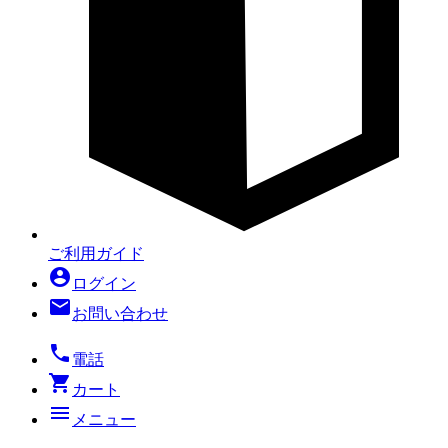
ご利用ガイド
account_circle
ログイン
mail
お問い合わせ
local_phone
電話
shopping_cart
カート
menu
メニュー