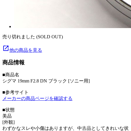
売り切れました (SOLD OUT)
launch
他の商品を見る
商品情報
■商品名
シグマ 19mm F2.8 DN ブラック [ソニー用]
■参考サイト
メーカーの商品ページを確認する
■状態
美品
[外観]
わずかなスレや小傷はありますが、中古品としてきれいな状