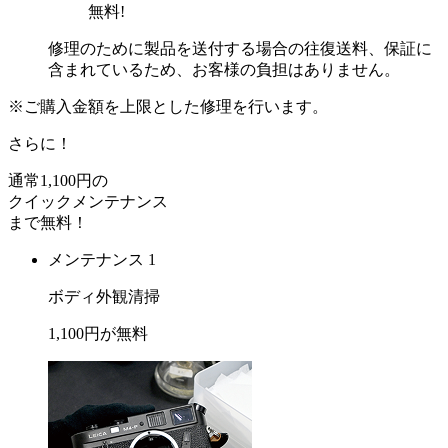
無料!
修理のために製品を送付する場合の往復送料、保証に
含まれているため、お客様の負担はありません。
※ご購入金額を上限とした修理を行います。
さらに！
通常
1,100
円の
クイックメンテナンス
まで
無料
！
メンテナンス 1
ボディ外観清掃
1,100
円が
無料