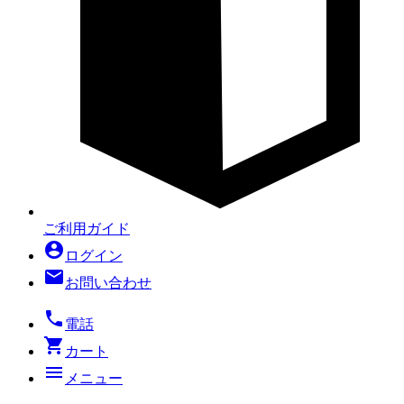
ご利用ガイド
account_circle
ログイン
mail
お問い合わせ
local_phone
電話
shopping_cart
カート
menu
メニュー