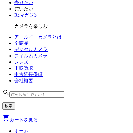
売りたい
買いたい
Reマガジン
カメラを楽しむ
アールイーカメラとは
全商品
デジタル
カメラ
フィルム
カメラ
レンズ
下取買取
中古
延長保証
会社
概要
search
shopping_cart
カートを見る
ホーム