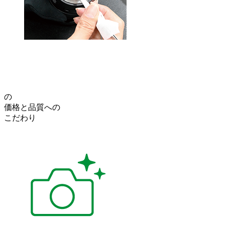
の
価格
と
品質
への
こだわり