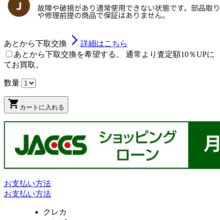
arrow_forward_ios
あとから下取交換
詳細はこちら
あとから下取交換を希望する。 通常より査定額10％UPに
てお買取。
数量
shopping_cart
カートに入れる
お支払い方法
お支払い方法
クレカ