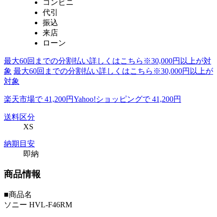
コンビニ
代引
振込
来店
ローン
最大60回までの分割払い詳しくはこちら※30,000円以上が対
象
最大60回までの分割払い詳しくはこちら※30,000円以上が
対象
楽天市場で 41,200円
Yahoo!ショッピングで 41,200円
送料区分
XS
納期目安
即納
商品情報
■商品名
ソニー HVL-F46RM