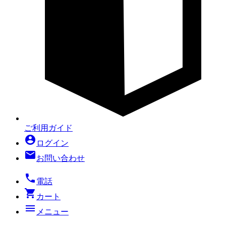
ご利用ガイド
account_circle
ログイン
mail
お問い合わせ
local_phone
電話
shopping_cart
カート
menu
メニュー