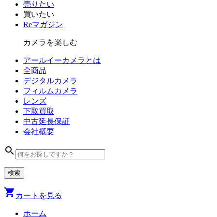
売りたい
買いたい
Reマガジン
カメラを楽しむ
アールイーカメラとは
全商品
デジタル
カメラ
フィルム
カメラ
レンズ
下取買取
中古
延長保証
会社
概要
search
shopping_cart
カートを見る
ホーム