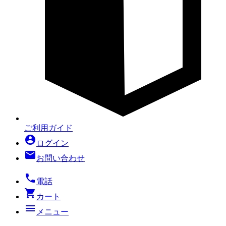
ご利用ガイド
account_circle
ログイン
mail
お問い合わせ
local_phone
電話
shopping_cart
カート
menu
メニュー