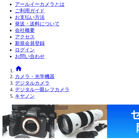
アールイーカメラとは
ご利用ガイド
お支払い方法
発送・送料について
会社概要
アクセス
新規会員登録
ログイン
お問い合わせ
home
カメラ・光学機器
デジタルカメラ
デジタル一眼レフカメラ
キヤノン