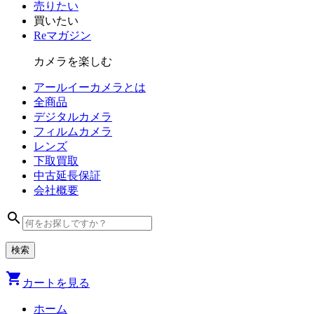
売りたい
買いたい
Reマガジン
カメラを楽しむ
アールイーカメラとは
全商品
デジタル
カメラ
フィルム
カメラ
レンズ
下取買取
中古
延長保証
会社
概要
search
shopping_cart
カートを見る
ホーム