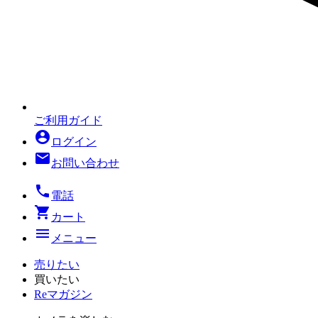
ご利用ガイド
account_circle
ログイン
mail
お問い合わせ
local_phone
電話
shopping_cart
カート
menu
メニュー
売りたい
買いたい
Reマガジン