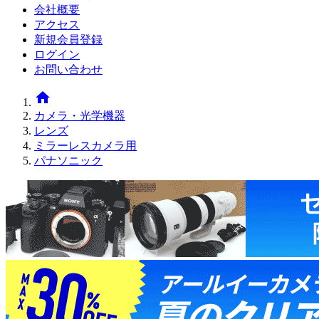
会社概要
アクセス
新規会員登録
ログイン
お問い合わせ
home
カメラ・光学機器
レンズ
ミラーレスカメラ用
パナソニック