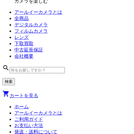
カメラを楽しむ
アールイーカメラとは
全商品
デジタル
カメラ
フィルム
カメラ
レンズ
下取買取
中古
延長保証
会社
概要
search
shopping_cart
カートを見る
ホーム
アールイーカメラとは
ご利用ガイド
お支払い方法
発送・送料について