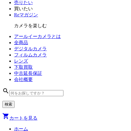
売りたい
買いたい
Reマガジン
カメラを楽しむ
アールイーカメラとは
全商品
デジタル
カメラ
フィルム
カメラ
レンズ
下取買取
中古
延長保証
会社
概要
search
shopping_cart
カートを見る
ホーム