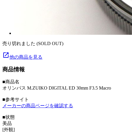
売り切れました (SOLD OUT)
launch
他の商品を見る
商品情報
■商品名
オリンパス M.ZUIKO DIGITAL ED 30mm F3.5 Macro
■参考サイト
メーカーの商品ページを確認する
■状態
美品
[外観]