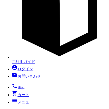
ご利用ガイド
account_circle
ログイン
mail
お問い合わせ
local_phone
電話
shopping_cart
カート
menu
メニュー