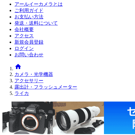
アールイーカメラとは
ご利用ガイド
お支払い方法
発送・送料について
会社概要
アクセス
新規会員登録
ログイン
お問い合わせ
home
カメラ・光学機器
アクセサリー
露出計・フラッシュメーター
ライカ