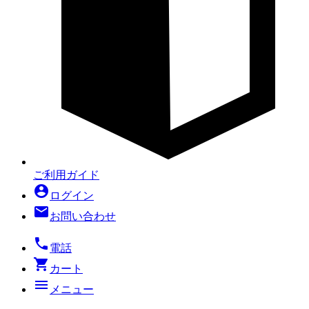
ご利用ガイド
account_circle
ログイン
mail
お問い合わせ
local_phone
電話
shopping_cart
カート
menu
メニュー