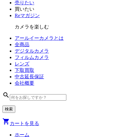
売りたい
買いたい
Reマガジン
カメラを楽しむ
アールイーカメラとは
全商品
デジタル
カメラ
フィルム
カメラ
レンズ
下取買取
中古
延長保証
会社
概要
search
shopping_cart
カートを見る
ホーム