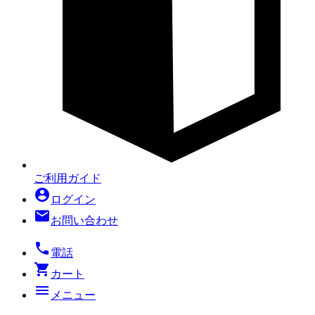
ご利用ガイド
account_circle
ログイン
mail
お問い合わせ
local_phone
電話
shopping_cart
カート
menu
メニュー