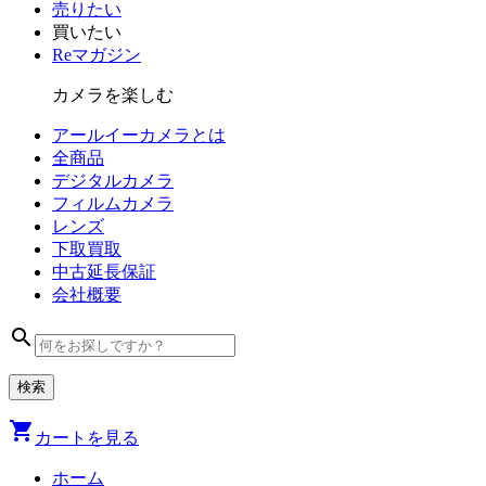
売りたい
買いたい
Reマガジン
カメラを楽しむ
アールイーカメラとは
全商品
デジタル
カメラ
フィルム
カメラ
レンズ
下取買取
中古
延長保証
会社
概要
search
shopping_cart
カートを見る
ホーム