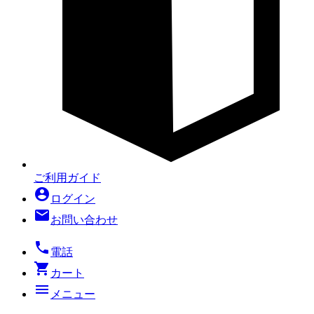
ご利用ガイド
account_circle
ログイン
mail
お問い合わせ
local_phone
電話
shopping_cart
カート
menu
メニュー