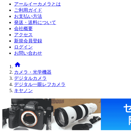
アールイーカメラとは
ご利用ガイド
お支払い方法
発送・送料について
会社概要
アクセス
新規会員登録
ログイン
お問い合わせ
home
カメラ・光学機器
デジタルカメラ
デジタル一眼レフカメラ
キヤノン