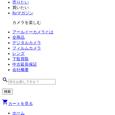
売りたい
買いたい
Reマガジン
カメラを楽しむ
アールイーカメラとは
全商品
デジタル
カメラ
フィルム
カメラ
レンズ
下取買取
中古
延長保証
会社
概要
search
shopping_cart
カートを見る
ホーム