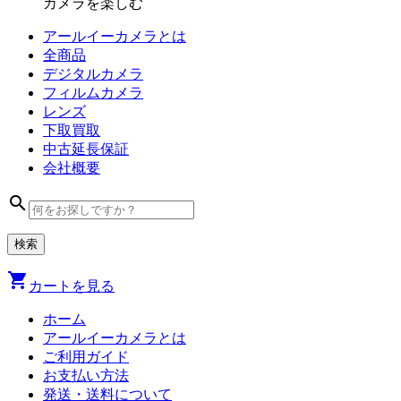
カメラを楽しむ
アールイーカメラとは
全商品
デジタル
カメラ
フィルム
カメラ
レンズ
下取買取
中古
延長保証
会社
概要
search
shopping_cart
カートを見る
ホーム
アールイーカメラとは
ご利用ガイド
お支払い方法
発送・送料について