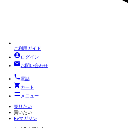
ご利用ガイド
account_circle
ログイン
mail
お問い合わせ
local_phone
電話
shopping_cart
カート
menu
メニュー
売りたい
買いたい
Reマガジン