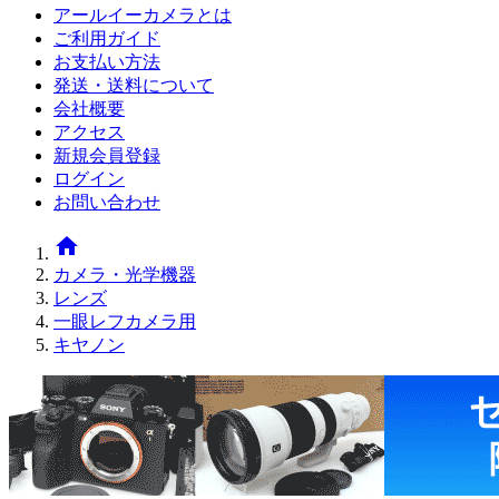
アールイーカメラとは
ご利用ガイド
お支払い方法
発送・送料について
会社概要
アクセス
新規会員登録
ログイン
お問い合わせ
home
カメラ・光学機器
レンズ
一眼レフカメラ用
キヤノン