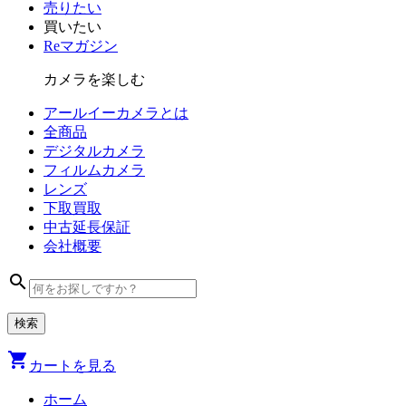
売りたい
買いたい
Reマガジン
カメラを楽しむ
アールイーカメラとは
全商品
デジタル
カメラ
フィルム
カメラ
レンズ
下取買取
中古
延長保証
会社
概要
search
shopping_cart
カートを見る
ホーム