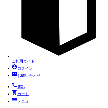
ご利用ガイド
account_circle
ログイン
mail
お問い合わせ
local_phone
電話
shopping_cart
カート
menu
メニュー