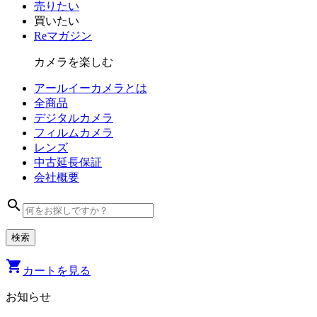
売りたい
買いたい
Reマガジン
カメラを楽しむ
アールイーカメラとは
全商品
デジタル
カメラ
フィルム
カメラ
レンズ
中古
延長保証
会社
概要
search
shopping_cart
カートを見る
お知らせ