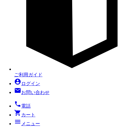
ご利用ガイド
account_circle
ログイン
mail
お問い合わせ
local_phone
電話
shopping_cart
カート
menu
メニュー