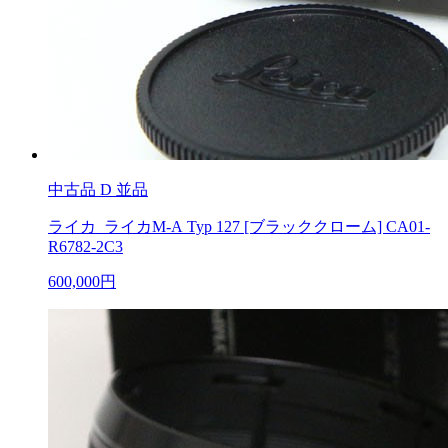
中古品
D 並品
ライカ ライカM-A Typ 127 [ブラッククローム] CA01-
R6782-2C3
600,000円