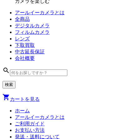
カメラを楽しむ
アールイーカメラとは
全商品
デジタル
カメラ
フィルム
カメラ
レンズ
下取買取
中古
延長保証
会社
概要
search
shopping_cart
カートを見る
ホーム
アールイーカメラとは
ご利用ガイド
お支払い方法
発送・送料について