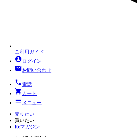
ご利用ガイド
account_circle
ログイン
mail
お問い合わせ
local_phone
電話
shopping_cart
カート
menu
メニュー
売りたい
買いたい
Reマガジン