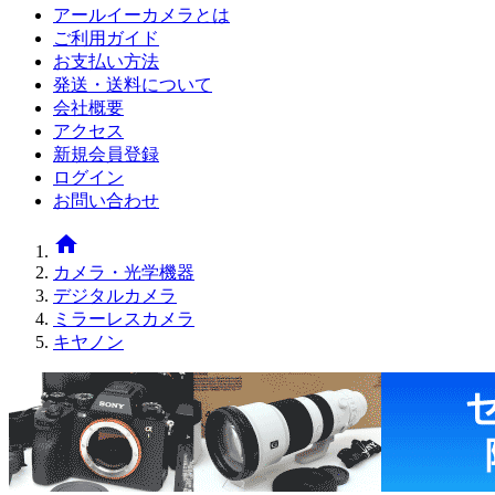
アールイーカメラとは
ご利用ガイド
お支払い方法
発送・送料について
会社概要
アクセス
新規会員登録
ログイン
お問い合わせ
home
カメラ・光学機器
デジタルカメラ
ミラーレスカメラ
キヤノン