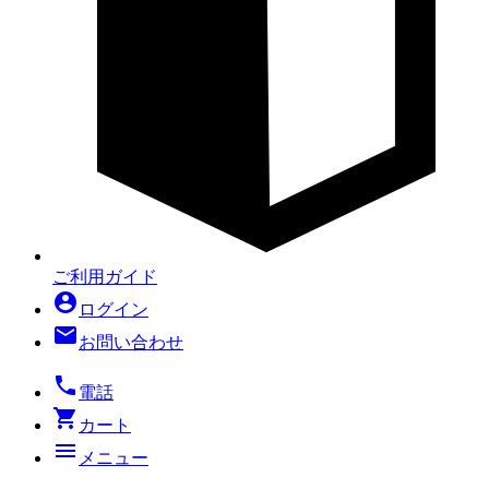
ご利用ガイド
account_circle
ログイン
mail
お問い合わせ
local_phone
電話
shopping_cart
カート
menu
メニュー