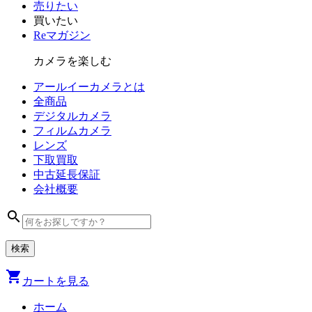
売りたい
買いたい
Reマガジン
カメラを楽しむ
アールイーカメラとは
全商品
デジタル
カメラ
フィルム
カメラ
レンズ
下取買取
中古
延長保証
会社
概要
search
shopping_cart
カートを見る
ホーム