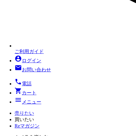
ご利用ガイド
account_circle
ログイン
mail
お問い合わせ
local_phone
電話
shopping_cart
カート
menu
メニュー
売りたい
買いたい
Reマガジン