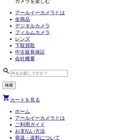
カメラを楽しむ
アールイーカメラとは
全商品
デジタル
カメラ
フィルム
カメラ
レンズ
下取買取
中古
延長保証
会社
概要
search
shopping_cart
カートを見る
ホーム
アールイーカメラとは
ご利用ガイド
お支払い方法
発送・送料について