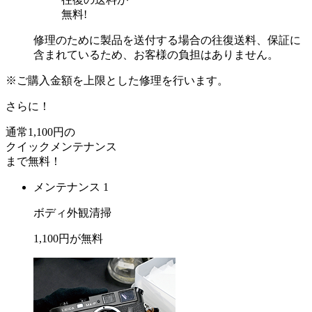
無料!
修理のために製品を送付する場合の往復送料、保証に
含まれているため、お客様の負担はありません。
※ご購入金額を上限とした修理を行います。
さらに！
通常
1,100
円の
クイックメンテナンス
まで
無料
！
メンテナンス 1
ボディ外観清掃
1,100
円が
無料