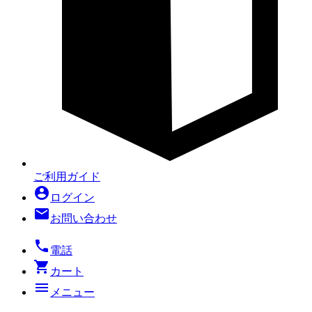
ご利用ガイド
account_circle
ログイン
mail
お問い合わせ
local_phone
電話
shopping_cart
カート
menu
メニュー