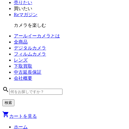
売りたい
買いたい
Reマガジン
カメラを楽しむ
アールイーカメラとは
全商品
デジタル
カメラ
フィルム
カメラ
レンズ
下取買取
中古
延長保証
会社
概要
search
shopping_cart
カートを見る
ホーム