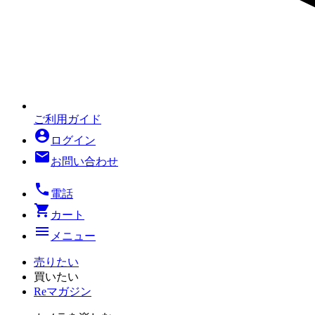
ご利用ガイド
account_circle
ログイン
mail
お問い合わせ
local_phone
電話
shopping_cart
カート
menu
メニュー
売りたい
買いたい
Reマガジン