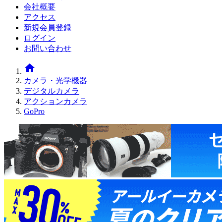
会社概要
アクセス
新規会員登録
ログイン
お問い合わせ
home
カメラ・光学機器
デジタルカメラ
アクションカメラ
GoPro