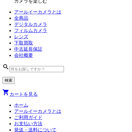
カメラを楽しむ
アールイーカメラとは
全商品
デジタル
カメラ
フィルム
カメラ
レンズ
下取買取
中古
延長保証
会社
概要
search
shopping_cart
カートを見る
ホーム
アールイーカメラとは
ご利用ガイド
お支払い方法
発送・送料について