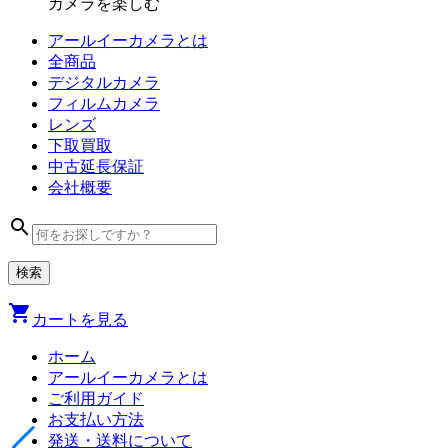
カメラを楽しむ
アールイーカメラとは
全商品
デジタル
カメラ
フィルム
カメラ
レンズ
下取買取
中古
延長保証
会社
概要
search
shopping_cart
カートを見る
ホーム
アールイーカメラとは
ご利用ガイド
お支払い方法
発送・送料について