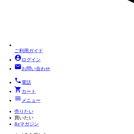
ご利用ガイド
account_circle
ログイン
mail
お問い合わせ
local_phone
電話
shopping_cart
カート
menu
メニュー
売りたい
買いたい
Reマガジン