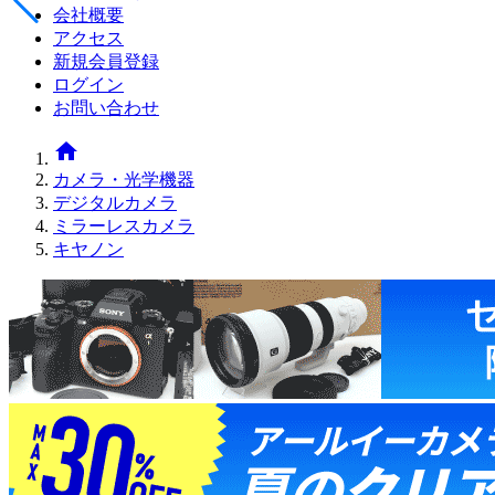
会社概要
アクセス
新規会員登録
ログイン
お問い合わせ
home
カメラ・光学機器
デジタルカメラ
ミラーレスカメラ
キヤノン