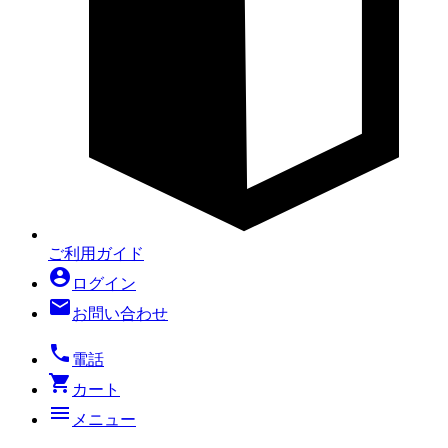
ご利用ガイド
account_circle
ログイン
mail
お問い合わせ
local_phone
電話
shopping_cart
カート
menu
メニュー