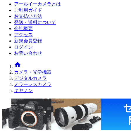
アールイーカメラとは
ご利用ガイド
お支払い方法
発送・送料について
会社概要
アクセス
新規会員登録
ログイン
お問い合わせ
home
カメラ・光学機器
デジタルカメラ
ミラーレスカメラ
キヤノン