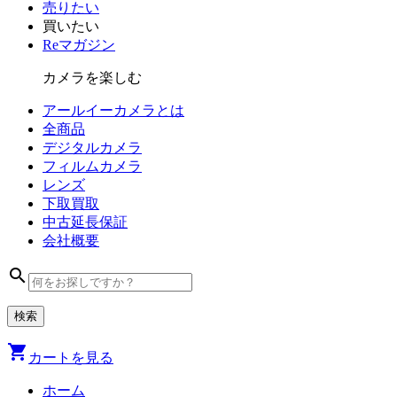
売りたい
買いたい
Reマガジン
カメラを楽しむ
アールイーカメラとは
全商品
デジタル
カメラ
フィルム
カメラ
レンズ
下取買取
中古
延長保証
会社
概要
search
shopping_cart
カートを見る
ホーム