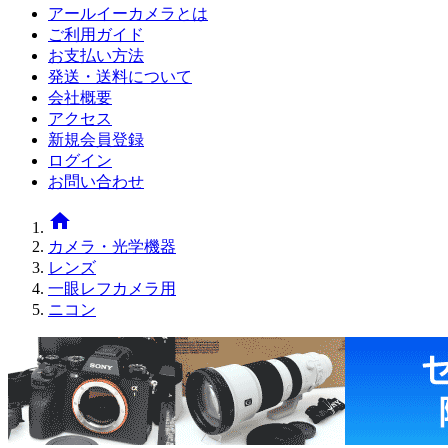
アールイーカメラとは
ご利用ガイド
お支払い方法
発送・送料について
会社概要
アクセス
新規会員登録
ログイン
お問い合わせ
home
カメラ・光学機器
レンズ
一眼レフカメラ用
ニコン