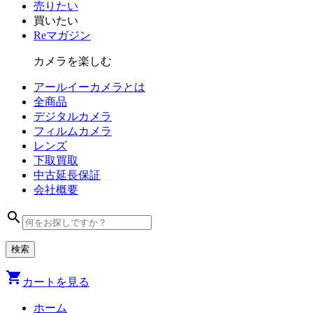
売りたい
買いたい
Reマガジン
カメラを楽しむ
アールイーカメラとは
全商品
デジタル
カメラ
フィルム
カメラ
レンズ
下取買取
中古
延長保証
会社
概要
search
shopping_cart
カートを見る
ホーム