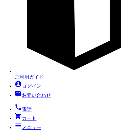
ご利用ガイド
account_circle
ログイン
mail
お問い合わせ
local_phone
電話
shopping_cart
カート
menu
メニュー