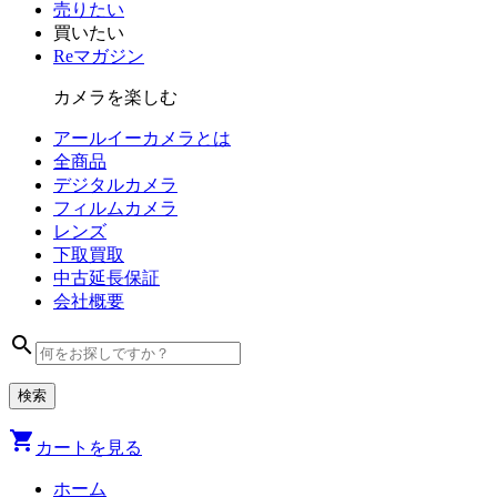
売りたい
買いたい
Reマガジン
カメラを楽しむ
アールイーカメラとは
全商品
デジタル
カメラ
フィルム
カメラ
レンズ
下取買取
中古
延長保証
会社
概要
search
shopping_cart
カートを見る
ホーム