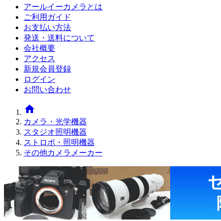
アールイーカメラとは
ご利用ガイド
お支払い方法
発送・送料について
会社概要
アクセス
新規会員登録
ログイン
お問い合わせ
home
カメラ・光学機器
スタジオ照明機器
ストロボ・照明機器
その他カメラメーカー