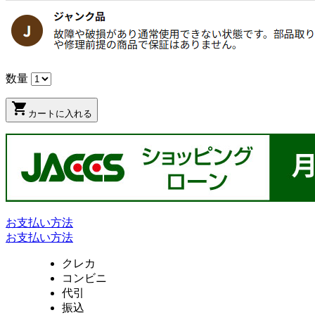
数量
shopping_cart
カートに入れる
お支払い方法
お支払い方法
クレカ
コンビニ
代引
振込