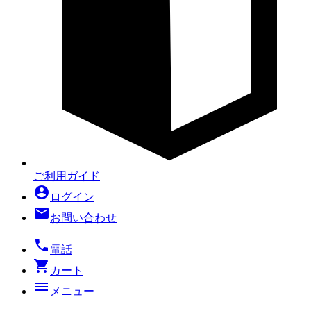
ご利用ガイド
account_circle
ログイン
mail
お問い合わせ
local_phone
電話
shopping_cart
カート
menu
メニュー