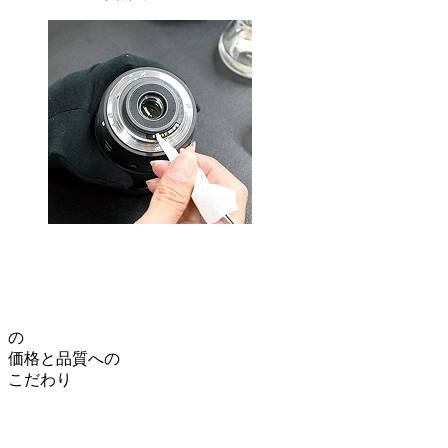
の
価格
と
品質
への
こだわり