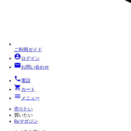
ご利用ガイド
account_circle
ログイン
mail
お問い合わせ
local_phone
電話
shopping_cart
カート
menu
メニュー
売りたい
買いたい
Reマガジン