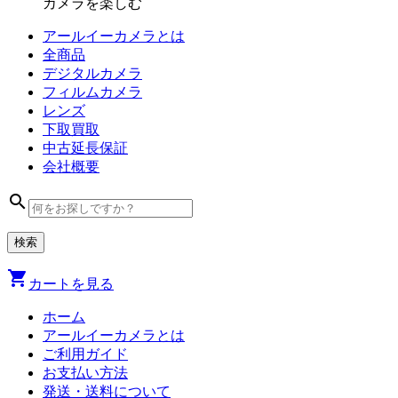
カメラを楽しむ
アールイーカメラとは
全商品
デジタル
カメラ
フィルム
カメラ
レンズ
下取買取
中古
延長保証
会社
概要
search
shopping_cart
カートを見る
ホーム
アールイーカメラとは
ご利用ガイド
お支払い方法
発送・送料について