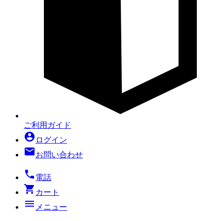
ご利用ガイド
account_circle
ログイン
mail
お問い合わせ
local_phone
電話
shopping_cart
カート
menu
メニュー