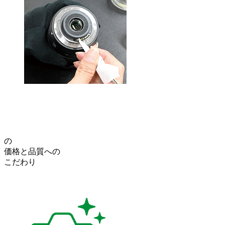
の
価格
と
品質
への
こだわり