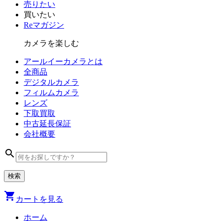
売りたい
買いたい
Reマガジン
カメラを楽しむ
アールイーカメラとは
全商品
デジタル
カメラ
フィルム
カメラ
レンズ
下取買取
中古
延長保証
会社
概要
search
shopping_cart
カートを見る
ホーム