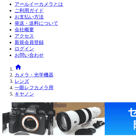
アールイーカメラとは
ご利用ガイド
お支払い方法
発送・送料について
会社概要
アクセス
新規会員登録
ログイン
お問い合わせ
home
カメラ・光学機器
レンズ
一眼レフカメラ用
キヤノン