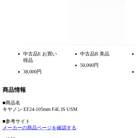
中古品
E お買い
中古品
B 美品
中
得品
得
50,000円
38,000円
42,
商品情報
■商品名
キヤノン EF24-105mm F4L IS USM
■参考サイト
メーカーの商品ページを確認する