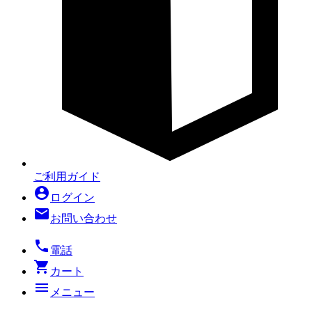
ご利用ガイド
account_circle
ログイン
mail
お問い合わせ
local_phone
電話
shopping_cart
カート
menu
メニュー