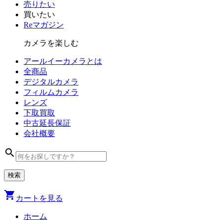
売りたい
買いたい
Reマガジン
カメラを楽しむ
アールイーカメラとは
全商品
デジタル
カメラ
フィルム
カメラ
レンズ
下取買取
中古
延長保証
会社
概要
search
shopping_cart
カートを見る
ホーム