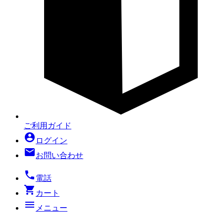
ご利用ガイド
account_circle
ログイン
mail
お問い合わせ
local_phone
電話
shopping_cart
カート
menu
メニュー