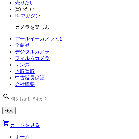
売りたい
買いたい
Reマガジン
カメラを楽しむ
アールイーカメラとは
全商品
デジタル
カメラ
フィルム
カメラ
レンズ
下取買取
中古
延長保証
会社
概要
search
shopping_cart
カートを見る
ホーム