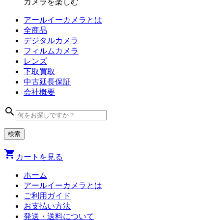
カメラを楽しむ
アールイーカメラとは
全商品
デジタル
カメラ
フィルム
カメラ
レンズ
下取買取
中古
延長保証
会社
概要
search
shopping_cart
カートを見る
ホーム
アールイーカメラとは
ご利用ガイド
お支払い方法
発送・送料について