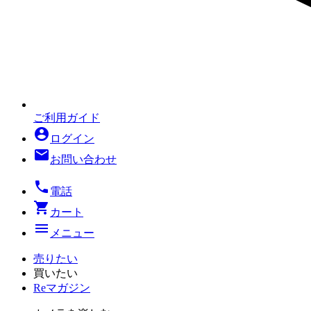
ご利用ガイド
account_circle
ログイン
mail
お問い合わせ
local_phone
電話
shopping_cart
カート
menu
メニュー
売りたい
買いたい
Reマガジン