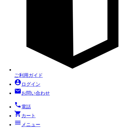
ご利用ガイド
account_circle
ログイン
mail
お問い合わせ
local_phone
電話
shopping_cart
カート
menu
メニュー