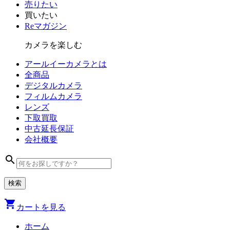
売りたい
買いたい
Reマガジン
カメラを楽しむ
アールイーカメラとは
全商品
デジタル
カメラ
フィルム
カメラ
レンズ
下取買取
中古
延長保証
会社
概要
search
shopping_cart
カートを見る
ホーム