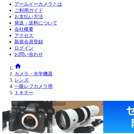
アールイーカメラとは
ご利用ガイド
お支払い方法
発送・送料について
会社概要
アクセス
新規会員登録
ログイン
お問い合わせ
home
カメラ・光学機器
レンズ
一眼レフカメラ用
トキナー