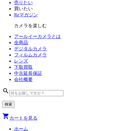
売りたい
買いたい
Reマガジン
カメラを楽しむ
アールイーカメラとは
全商品
デジタル
カメラ
フィルム
カメラ
レンズ
下取買取
中古
延長保証
会社
概要
search
shopping_cart
カートを見る
ホーム