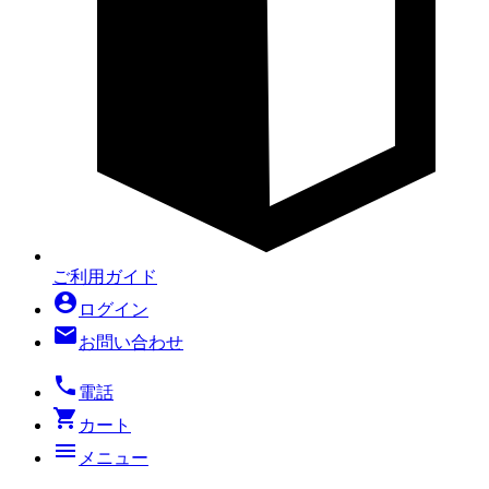
ご利用ガイド
account_circle
ログイン
mail
お問い合わせ
local_phone
電話
shopping_cart
カート
menu
メニュー