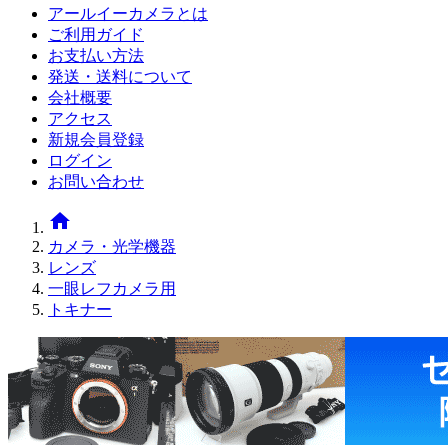
アールイーカメラとは
ご利用ガイド
お支払い方法
発送・送料について
会社概要
アクセス
新規会員登録
ログイン
お問い合わせ
home
カメラ・光学機器
レンズ
一眼レフカメラ用
トキナー