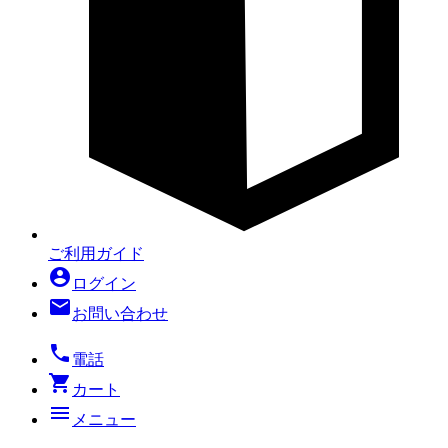
ご利用ガイド
account_circle
ログイン
mail
お問い合わせ
local_phone
電話
shopping_cart
カート
menu
メニュー