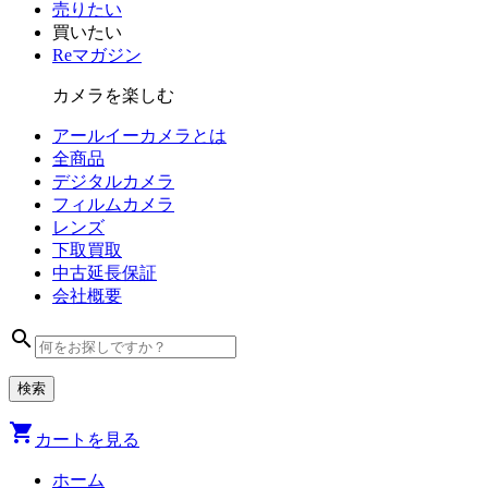
売りたい
買いたい
Reマガジン
カメラを楽しむ
アールイーカメラとは
全商品
デジタル
カメラ
フィルム
カメラ
レンズ
下取買取
中古
延長保証
会社
概要
search
shopping_cart
カートを見る
ホーム