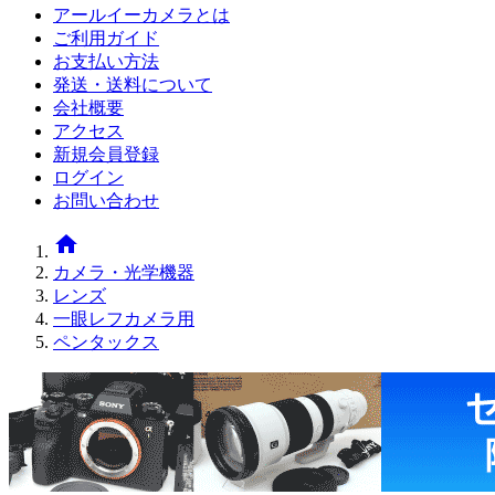
アールイーカメラとは
ご利用ガイド
お支払い方法
発送・送料について
会社概要
アクセス
新規会員登録
ログイン
お問い合わせ
home
カメラ・光学機器
レンズ
一眼レフカメラ用
ペンタックス