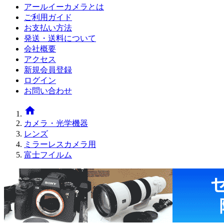
アールイーカメラとは
ご利用ガイド
お支払い方法
発送・送料について
会社概要
アクセス
新規会員登録
ログイン
お問い合わせ
home
カメラ・光学機器
レンズ
ミラーレスカメラ用
富士フイルム