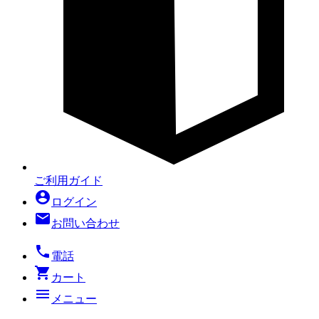
ご利用ガイド
account_circle
ログイン
mail
お問い合わせ
local_phone
電話
shopping_cart
カート
menu
メニュー