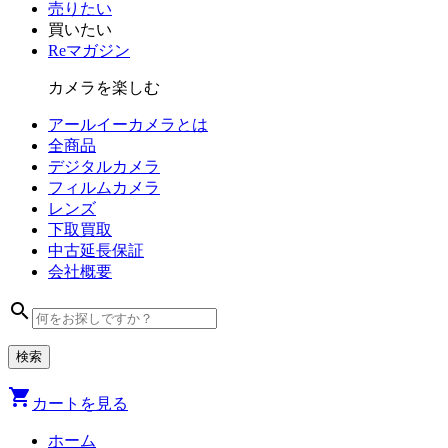
売りたい
買いたい
Reマガジン
カメラを楽しむ
アールイーカメラとは
全商品
デジタル
カメラ
フィルム
カメラ
レンズ
下取買取
中古
延長保証
会社
概要
search
shopping_cart
カートを見る
ホーム