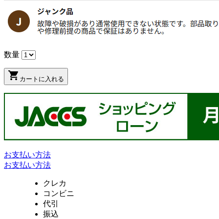
数量
shopping_cart
カートに入れる
お支払い方法
お支払い方法
クレカ
コンビニ
代引
振込