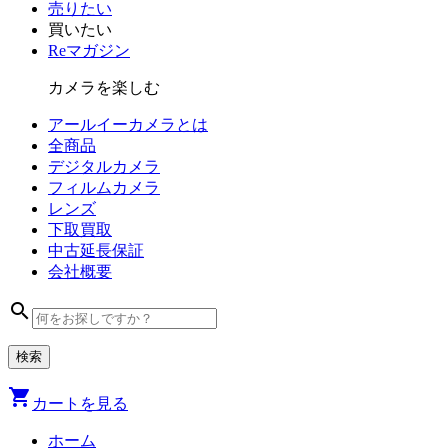
売りたい
買いたい
Reマガジン
カメラを楽しむ
アールイーカメラとは
全商品
デジタル
カメラ
フィルム
カメラ
レンズ
下取買取
中古
延長保証
会社
概要
search
shopping_cart
カートを見る
ホーム