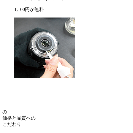
1,100
円が
無料
の
価格
と
品質
への
こだわり