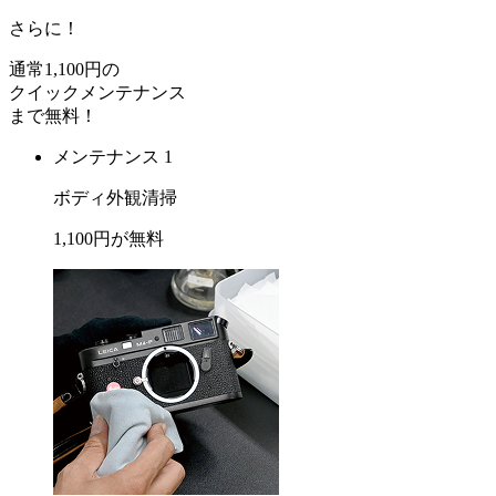
さらに！
通常
1,100
円の
クイックメンテナンス
まで
無料
！
メンテナンス 1
ボディ外観清掃
1,100
円が
無料