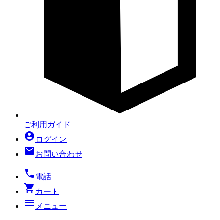
ご利用ガイド
account_circle
ログイン
mail
お問い合わせ
local_phone
電話
shopping_cart
カート
menu
メニュー