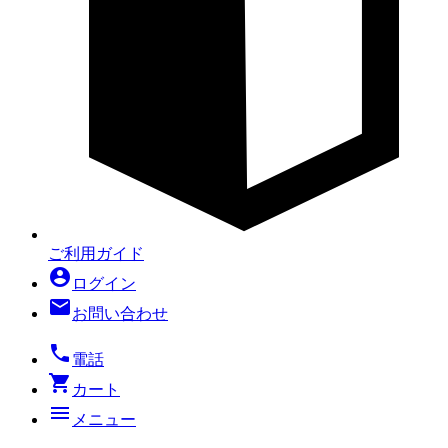
ご利用ガイド
account_circle
ログイン
mail
お問い合わせ
local_phone
電話
shopping_cart
カート
menu
メニュー