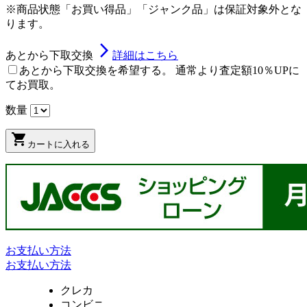
※商品状態「お買い得品」「ジャンク品」は保証対象外とな
ります。
arrow_forward_ios
あとから下取交換
詳細はこちら
あとから下取交換を希望する。 通常より査定額10％UPに
てお買取。
数量
shopping_cart
カートに入れる
お支払い方法
お支払い方法
クレカ
コンビニ