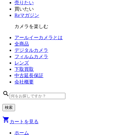
売りたい
買いたい
Reマガジン
カメラを楽しむ
アールイーカメラとは
全商品
デジタル
カメラ
フィルム
カメラ
レンズ
下取買取
中古
延長保証
会社
概要
search
shopping_cart
カートを見る
ホーム