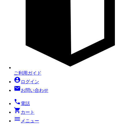
ご利用ガイド
account_circle
ログイン
mail
お問い合わせ
local_phone
電話
shopping_cart
カート
menu
メニュー