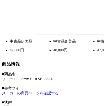
中古品
B 美品
中古品
B 美品
中
48,000円
47,000円
49,
商品情報
■商品名
ソニー FE 85mm F1.8 SEL85F18
■参考サイト
メーカーの商品ページを確認する
■状態