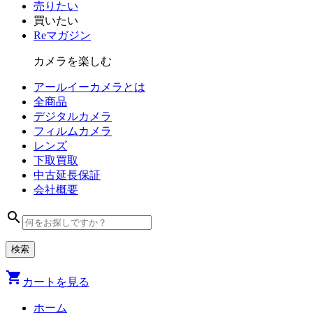
売りたい
買いたい
Reマガジン
カメラを楽しむ
アールイーカメラとは
全商品
デジタル
カメラ
フィルム
カメラ
レンズ
下取買取
中古
延長保証
会社
概要
search
shopping_cart
カートを見る
ホーム