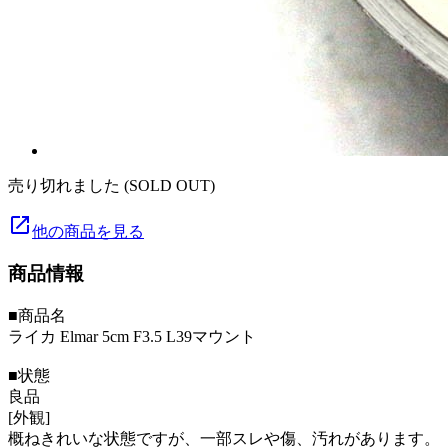
売り切れました (SOLD OUT)
launch
他の商品を見る
商品情報
■商品名
ライカ Elmar 5cm F3.5 L39マウント
■状態
良品
[外観]
概ねきれいな状態ですが、一部スレや傷、汚れがあります。