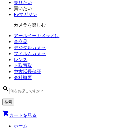
売りたい
買いたい
Reマガジン
カメラを楽しむ
アールイーカメラとは
全商品
デジタル
カメラ
フィルム
カメラ
レンズ
下取買取
中古
延長保証
会社
概要
search
shopping_cart
カートを見る
ホーム