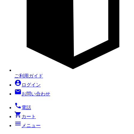
ご利用ガイド
account_circle
ログイン
mail
お問い合わせ
local_phone
電話
shopping_cart
カート
menu
メニュー