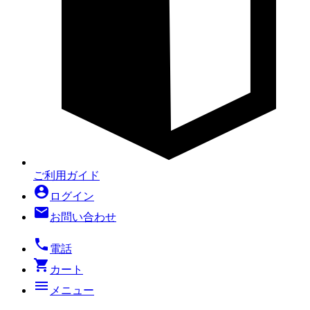
ご利用ガイド
account_circle
ログイン
mail
お問い合わせ
local_phone
電話
shopping_cart
カート
menu
メニュー