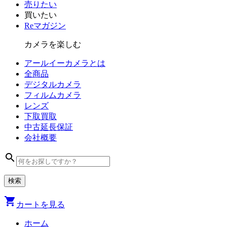
売りたい
買いたい
Reマガジン
カメラを楽しむ
アールイーカメラとは
全商品
デジタル
カメラ
フィルム
カメラ
レンズ
下取買取
中古
延長保証
会社
概要
search
shopping_cart
カートを見る
ホーム