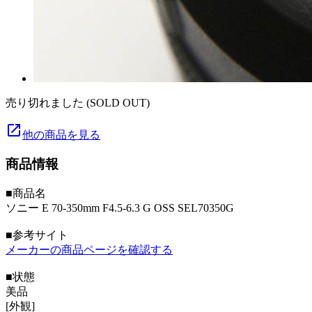
売り切れました (SOLD OUT)
launch
他の商品を見る
商品情報
■商品名
ソニー E 70-350mm F4.5-6.3 G OSS SEL70350G
■参考サイト
メーカーの商品ページを確認する
■状態
美品
[外観]