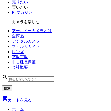
売りたい
買いたい
Reマガジン
カメラを楽しむ
アールイーカメラとは
全商品
デジタル
カメラ
フィルム
カメラ
レンズ
下取買取
中古
延長保証
会社
概要
search
shopping_cart
カートを見る
ホーム