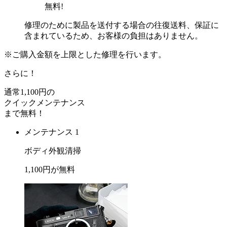
無料!
修理のために製品を送付する場合の往復送料、保証に
含まれているため、お客様の負担はありません。
※ご購入金額を上限とした修理を行います。
さらに！
通常
1,100
円の
クイックメンテナンス
まで
無料
！
メンテナンス 1
ボディ外観清掃
1,100
円が
無料