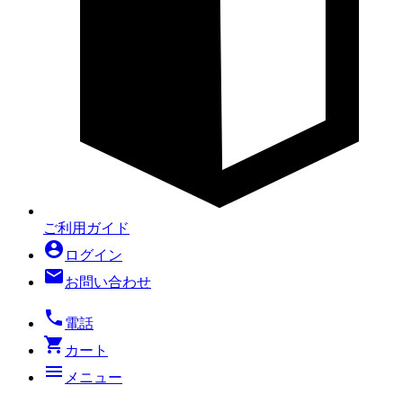
ご利用ガイド
account_circle
ログイン
mail
お問い合わせ
local_phone
電話
shopping_cart
カート
menu
メニュー