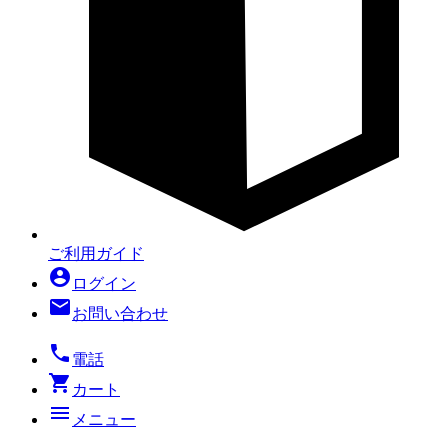
ご利用ガイド
account_circle
ログイン
mail
お問い合わせ
local_phone
電話
shopping_cart
カート
menu
メニュー