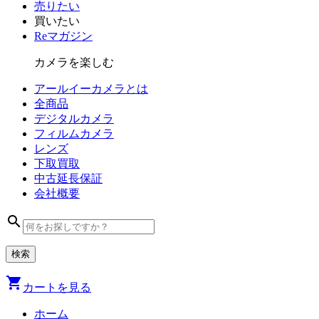
売りたい
買いたい
Reマガジン
カメラを楽しむ
アールイーカメラとは
全商品
デジタル
カメラ
フィルム
カメラ
レンズ
下取買取
中古
延長保証
会社
概要
search
shopping_cart
カートを見る
ホーム