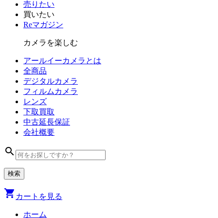
売りたい
買いたい
Reマガジン
カメラを楽しむ
アールイーカメラとは
全商品
デジタル
カメラ
フィルム
カメラ
レンズ
下取買取
中古
延長保証
会社
概要
search
shopping_cart
カートを見る
ホーム