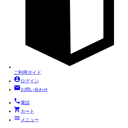
ご利用ガイド
account_circle
ログイン
mail
お問い合わせ
local_phone
電話
shopping_cart
カート
menu
メニュー