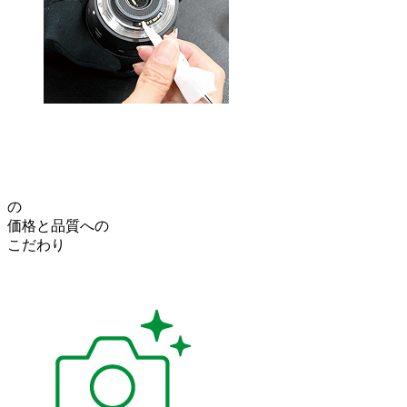
の
価格
と
品質
への
こだわり