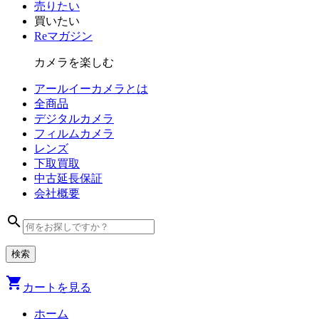
売りたい
買いたい
Reマガジン
カメラを楽しむ
アールイーカメラとは
全商品
デジタル
カメラ
フィルム
カメラ
レンズ
下取買取
中古
延長保証
会社
概要
search
shopping_cart
カートを見る
ホーム