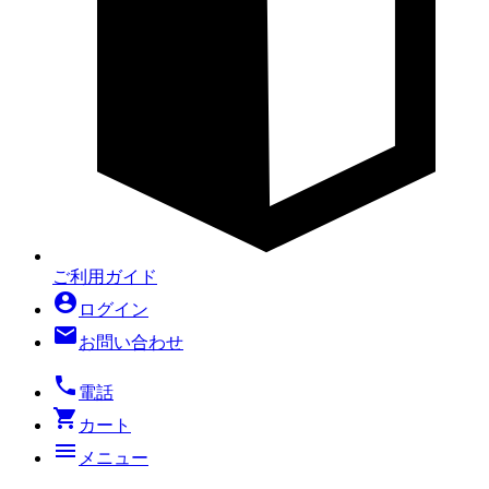
ご利用ガイド
account_circle
ログイン
mail
お問い合わせ
local_phone
電話
shopping_cart
カート
menu
メニュー