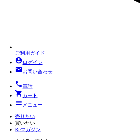
ご利用ガイド
account_circle
ログイン
mail
お問い合わせ
local_phone
電話
shopping_cart
カート
menu
メニュー
売りたい
買いたい
Reマガジン