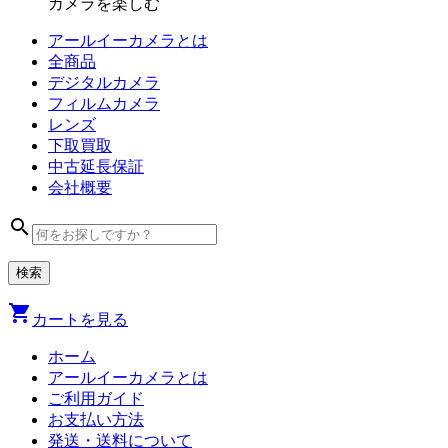
カメラを楽しむ
アールイーカメラとは
全商品
デジタル
カメラ
フィルム
カメラ
レンズ
下取買取
中古
延長保証
会社
概要
search
shopping_cart
カートを見る
ホーム
アールイーカメラとは
ご利用ガイド
お支払い方法
発送・送料について