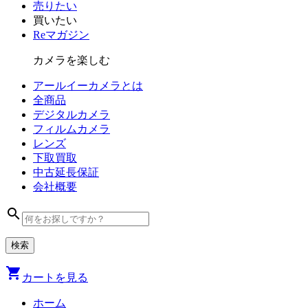
売りたい
買いたい
Reマガジン
カメラを楽しむ
アールイーカメラとは
全商品
デジタル
カメラ
フィルム
カメラ
レンズ
下取買取
中古
延長保証
会社
概要
search
shopping_cart
カートを見る
ホーム