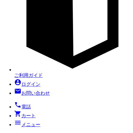
ご利用ガイド
account_circle
ログイン
mail
お問い合わせ
local_phone
電話
shopping_cart
カート
menu
メニュー