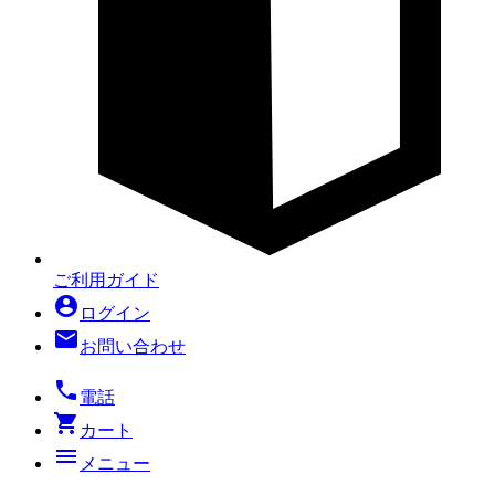
ご利用ガイド
account_circle
ログイン
mail
お問い合わせ
local_phone
電話
shopping_cart
カート
menu
メニュー