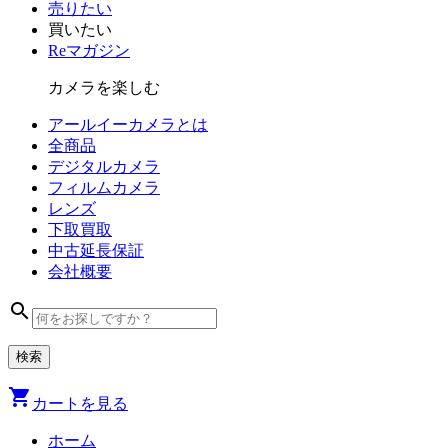
売りたい
買いたい
Reマガジン
カメラを楽しむ
アールイーカメラとは
全商品
デジタル
カメラ
フィルム
カメラ
レンズ
下取買取
中古
延長保証
会社
概要
search
shopping_cart
カートを見る
ホーム