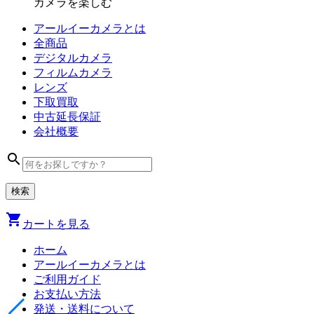
カメラを楽しむ
アールイーカメラとは
全商品
デジタル
カメラ
フィルム
カメラ
レンズ
下取買取
中古
延長保証
会社
概要
search
shopping_cart
カートを見る
ホーム
アールイーカメラとは
ご利用ガイド
お支払い方法
発送・送料について