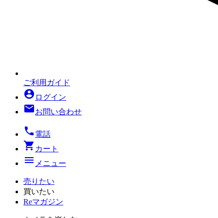
ご利用ガイド
account_circle
ログイン
mail
お問い合わせ
local_phone
電話
shopping_cart
カート
menu
メニュー
売りたい
買いたい
Reマガジン