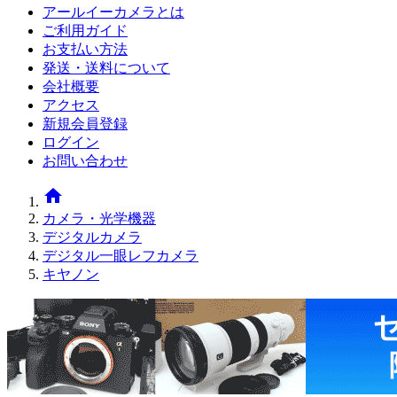
アールイーカメラとは
ご利用ガイド
お支払い方法
発送・送料について
会社概要
アクセス
新規会員登録
ログイン
お問い合わせ
home
カメラ・光学機器
デジタルカメラ
デジタル一眼レフカメラ
キヤノン