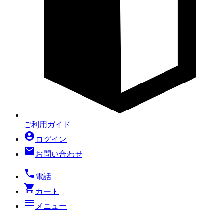
ご利用ガイド
account_circle
ログイン
mail
お問い合わせ
local_phone
電話
shopping_cart
カート
menu
メニュー