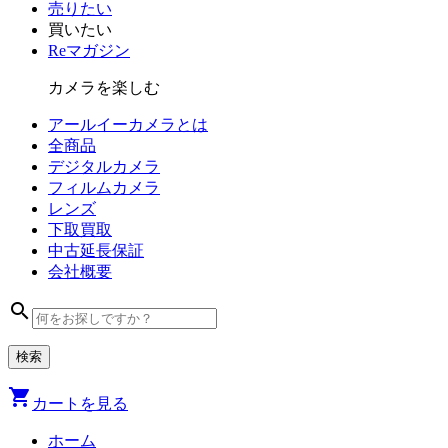
売りたい
買いたい
Reマガジン
カメラを楽しむ
アールイーカメラとは
全商品
デジタル
カメラ
フィルム
カメラ
レンズ
下取買取
中古
延長保証
会社
概要
search
shopping_cart
カートを見る
ホーム