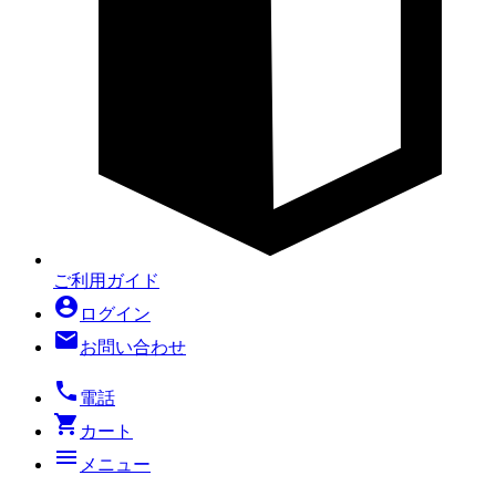
ご利用ガイド
account_circle
ログイン
mail
お問い合わせ
local_phone
電話
shopping_cart
カート
menu
メニュー