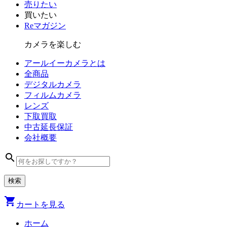
売りたい
買いたい
Reマガジン
カメラを楽しむ
アールイーカメラとは
全商品
デジタル
カメラ
フィルム
カメラ
レンズ
下取買取
中古
延長保証
会社
概要
search
shopping_cart
カートを見る
ホーム