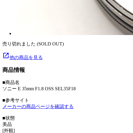
売り切れました (SOLD OUT)
launch
他の商品を見る
商品情報
■商品名
ソニー E 35mm F1.8 OSS SEL35F18
■参考サイト
メーカーの商品ページを確認する
■状態
美品
[外観]