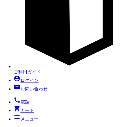
ご利用ガイド
account_circle
ログイン
mail
お問い合わせ
local_phone
電話
shopping_cart
カート
menu
メニュー