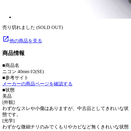
売り切れました (SOLD OUT)
launch
他の商品を見る
商品情報
■商品名
ニコン 40mm f/2(SE)
■参考サイト
メーカーの商品ページを確認する
■状態
美品
[外観]
わずかなスレや小傷はありますが、中古品としてきれいな状
態です。
[光学]
わずかな微細チリのみでくもりやカビなど無くきれいな状態