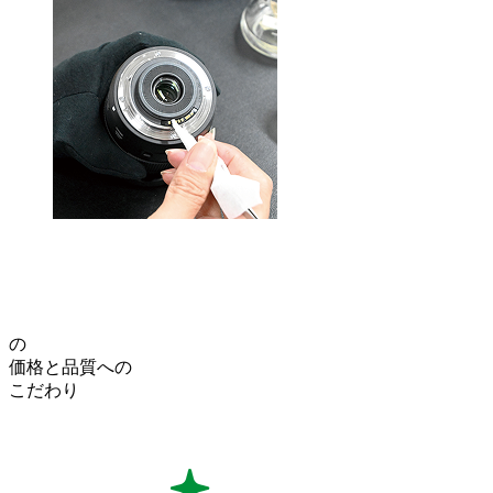
の
価格
と
品質
への
こだわり