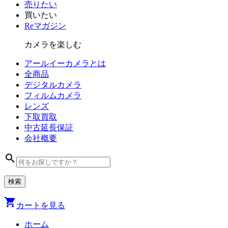
売りたい
買いたい
Reマガジン
カメラを楽しむ
アールイーカメラとは
全商品
デジタル
カメラ
フィルム
カメラ
レンズ
下取買取
中古
延長保証
会社
概要
search
shopping_cart
カートを見る
ホーム